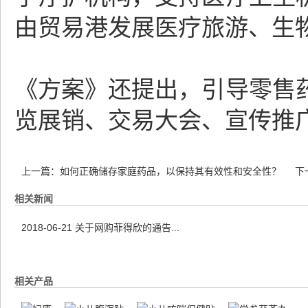
由贸易港发展医疗旅游、生
《方案》还提出，引导零售
览展销、交易大会、宣传推
上一篇：
如何正确储存家庭药品，以保持其有效性和安全性？
下
相关新闻
2018-06-21
关于网购菲得欣的通告...
相关产品