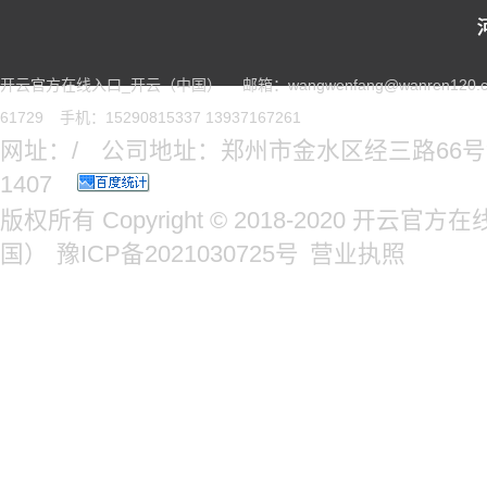
开云官方在线入口_开云（中国）
邮箱：wangwenfang@wanren120.
61729
手机：15290815337 13937167261
网址：/
公司地址：郑州市金水区经三路66
1407
版权所有 Copyright © 2018-2020 开云
国）
豫ICP备2021030725号
营业执照