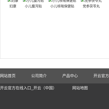
妇康
小儿腹泻贴
小儿咳喘保健贴
党参茯苓丸
网站首页
公司简介
产品中心
开云官方
开云官方在线入口_开云（中国）
网站地图